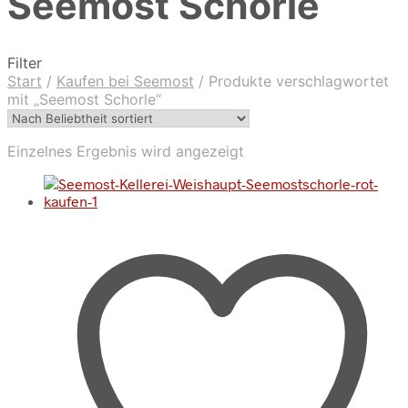
Seemost Schorle
Filter
Start
/
Kaufen bei Seemost
/
Produkte verschlagwortet
mit „Seemost Schorle“
Einzelnes Ergebnis wird angezeigt