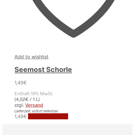
Add to wishlist
Seemost Schorle
1,49
€
Enthält 19% MwSt.
(
4,52
€
/ 1 L)
zzgl.
Versand
Lieferzeit: sofort lieferbar
1,49
€
In den Warenkorb