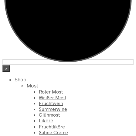
×
Shop
Most
Roter Most
Weißer Most
Fruchtwein
Summerwine
Glühmost
Liköre
Fruchtliköre
Sahne Creme