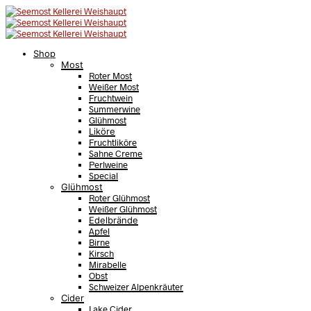
Shop
Most
Roter Most
Weißer Most
Fruchtwein
Summerwine
Glühmost
Liköre
Fruchtliköre
Sahne Creme
Perlweine
Special
Glühmost
Roter Glühmost
Weißer Glühmost
Edelbrände
Apfel
Birne
Kirsch
Mirabelle
Obst
Schweizer Alpenkräuter
Cider
Lake Cider